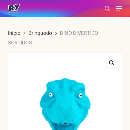
Skip
Menu
search
to
main
content
Início
Brinquedo
DINO DIVERTIDO
SORTIDOS