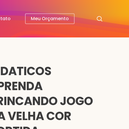
search
tato
Meu Orçamento
IDATICOS
PRENDA
RINCANDO JOGO
A VELHA COR