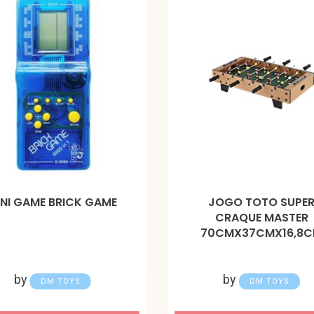
INI GAME BRICK GAME
JOGO TOTO SUPE
CRAQUE MASTER
70CMX37CMX16,8
by
by
DM TOYS
DM TOYS