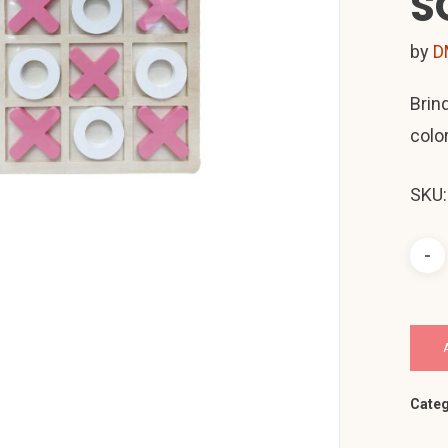
S
by
D
Brin
colo
SKU
Categ