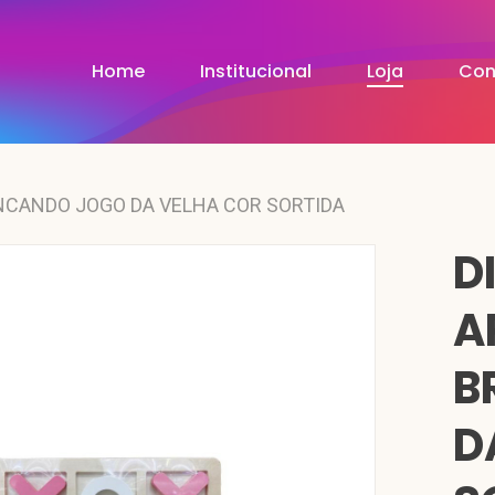
Home
Institucional
Loja
Con
NCANDO JOGO DA VELHA COR SORTIDA
D
A
B
D