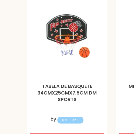
TABELA DE BASQUETE
M
34CMX25CMX7,5CM DM
SPORTS
by
DM TOYS