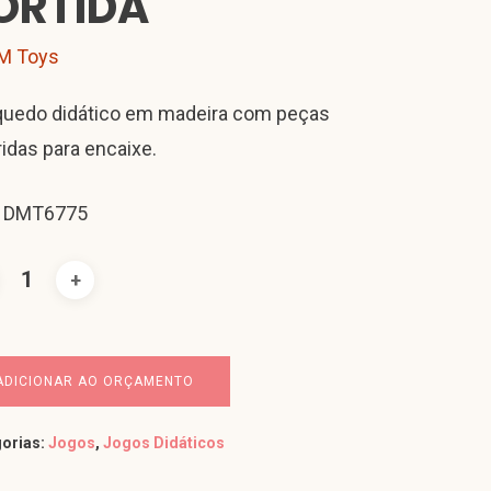
ORTIDA
M Toys
quedo didático em madeira com peças
ridas para encaixe.
: DMT6775
ADICIONAR AO ORÇAMENTO
orias:
Jogos
,
Jogos Didáticos