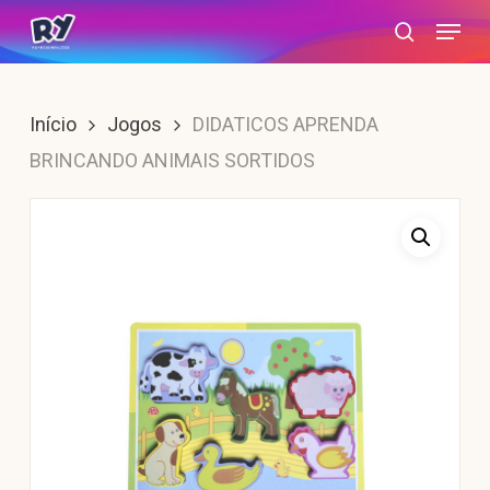
Skip
Menu
search
to
main
content
Início
Jogos
DIDATICOS APRENDA
BRINCANDO ANIMAIS SORTIDOS