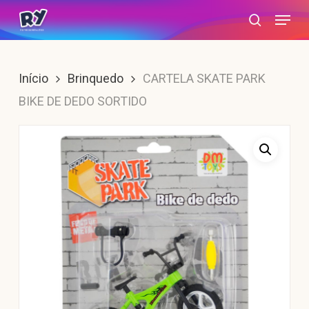
Skip
Menu
search
to
main
content
Início
Brinquedo
CARTELA SKATE PARK
BIKE DE DEDO SORTIDO