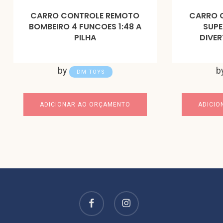
CARRO CONTROLE REMOTO
CARRO 
BOMBEIRO 4 FUNCOES 1:48 A
SUPE
PILHA
DIVER
by
b
DM TOYS
ADICIONAR AO ORÇAMENTO
ADICIO
facebook
instagram