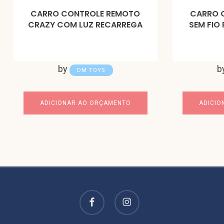
CARRO CONTROLE REMOTO
CARRO 
CRAZY COM LUZ RECARREGA
SEM FIO 
by
b
DM TOYS
ADICIONAR AO ORÇAMENTO
ADICIO
facebook
instagram