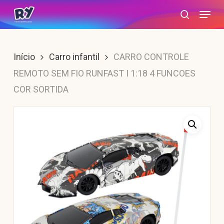
Skip
Menu
search
to
main
content
Início
Carro infantil
CARRO CONTROLE
REMOTO SEM FIO RUNFAST I 1:18 4 FUNCOES
COR SORTIDA