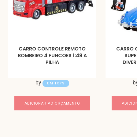
CARRO CONTROLE REMOTO
CARRO 
BOMBEIRO 4 FUNCOES 1:48 A
SUPE
PILHA
DIVER
by
b
DM TOYS
ADICIONAR AO ORÇAMENTO
ADICIO