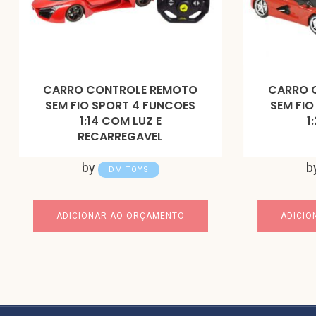
CARRO CONTROLE REMOTO
CARRO 
SEM FIO SPORT 4 FUNCOES
SEM FIO
1:14 COM LUZ E
1
RECARREGAVEL
by
b
DM TOYS
ADICIONAR AO ORÇAMENTO
ADICIO