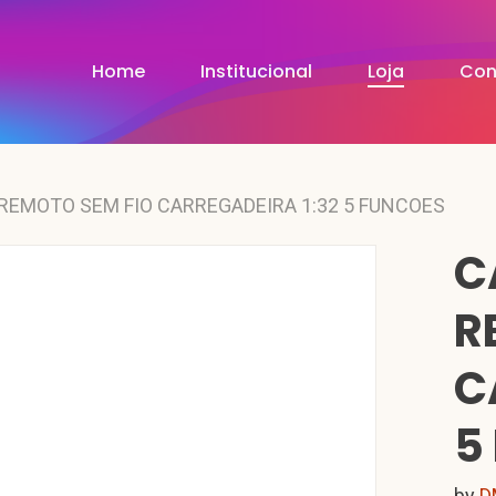
Home
Institucional
Loja
Con
EMOTO SEM FIO CARREGADEIRA 1:32 5 FUNCOES
C
R
C
5
by
D