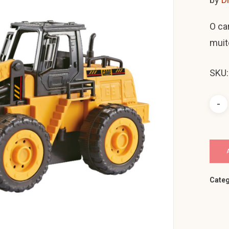
O ca
muit
SKU
Categ