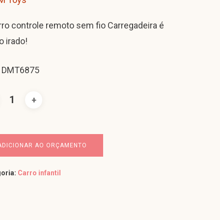
rro controle remoto sem fio Carregadeira é
o irado!
: DMT6875
ADICIONAR AO ORÇAMENTO
oria:
Carro infantil