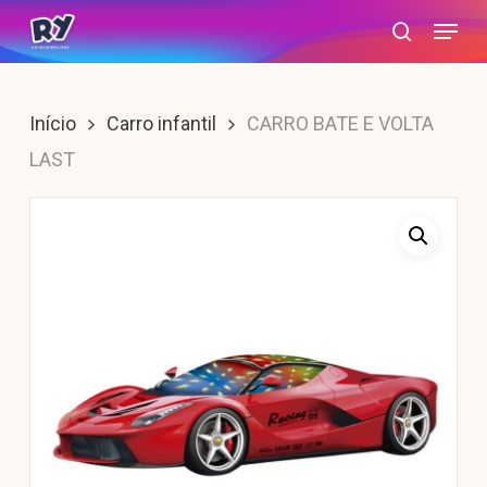
Skip
Menu
search
to
main
content
Início
Carro infantil
CARRO BATE E VOLTA
LAST