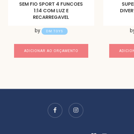
SEM FIO SPORT 4 FUNCOES
SUPE
1:14 COM LUZ E
DIVER
RECARREGAVEL
by
b
DM TOYS
ADICIONAR AO ORÇAMENTO
ADICIO
facebook
instagram