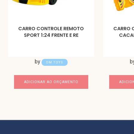
CARRO CONTROLE REMOTO
CARRO 
SPORT 1:24 FRENTE E RE
CACAM
by
b
DM TOYS
ADICIONAR AO ORÇAMENTO
ADICIO