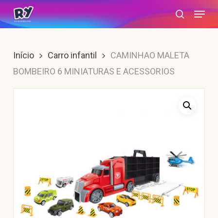
Skip
Menu
search
to
main
content
Início
Carro infantil
CAMINHAO MALETA
BOMBEIRO 6 MINIATURAS E ACESSORIOS