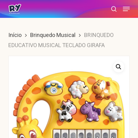
Skip
Menu
search
to
main
content
Início
Brinquedo Musical
BRINQUEDO
EDUCATIVO MUSICAL TECLADO GIRAFA