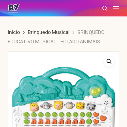
Skip
Menu
search
to
main
content
Início
Brinquedo Musical
BRINQUEDO
EDUCATIVO MUSICAL TECLADO ANIMAIS