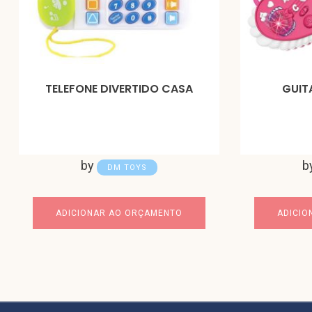
TELEFONE DIVERTIDO CASA
GUIT
by
b
DM TOYS
ADICIONAR AO ORÇAMENTO
ADICIO