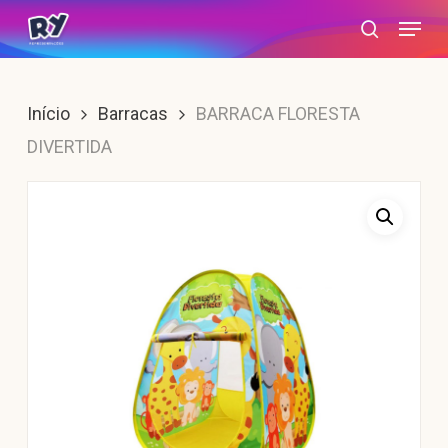
Skip
Menu
search
to
main
content
Início
Barracas
BARRACA FLORESTA
DIVERTIDA