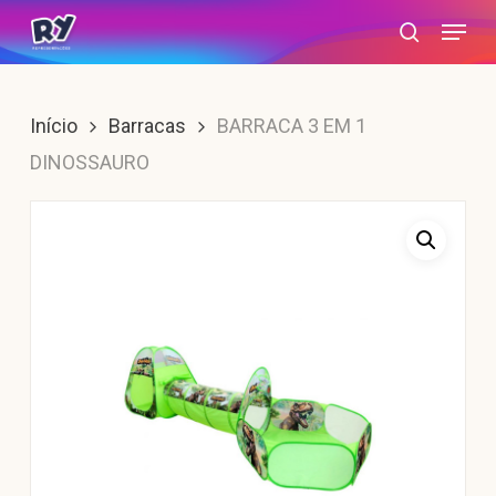
Skip
Menu
search
to
main
content
Início
Barracas
BARRACA 3 EM 1
DINOSSAURO