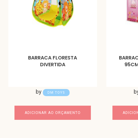
BARRACA FLORESTA
BARRAC
DIVERTIDA
95C
by
b
DM TOYS
ADICIONAR AO ORÇAMENTO
ADICIO