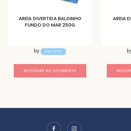
AREIA DIVERTIDA BALDINHO
AREIA 
FUNDO DO MAR 250G
by
b
DM TOYS
ADICIONAR AO ORÇAMENTO
ADICIO
facebook
instagram