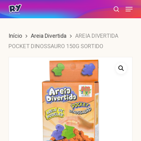
Skip
Menu
search
to
main
content
Início
Areia Divertida
AREIA DIVERTIDA
POCKET DINOSSAURO 150G SORTIDO