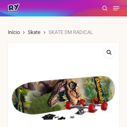
Skip
Menu
search
to
main
content
Início
Skate
SKATE DM RADICAL