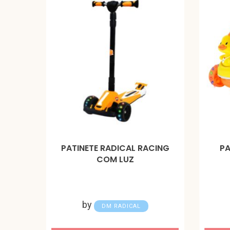
PATINETE RADICAL RACING
PA
COM LUZ
by
DM RADICAL