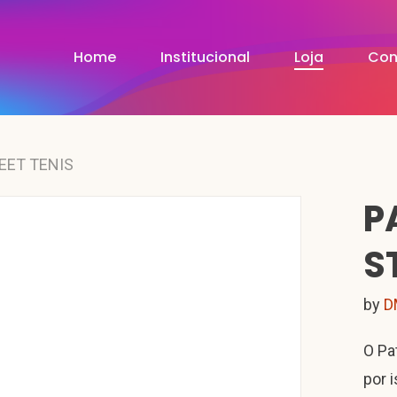
Home
Institucional
Loja
Con
EET TENIS
P
S
by
D
O Pa
por 