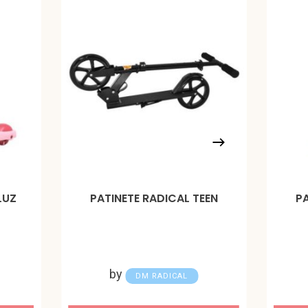
LUZ
PATINETE RADICAL TEEN
P
by
DM RADICAL