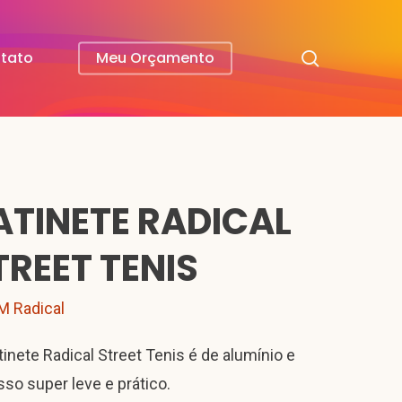
search
tato
Meu Orçamento
ATINETE RADICAL
TREET TENIS
M Radical
tinete Radical Street Tenis é de alumínio e
isso super leve e prático.