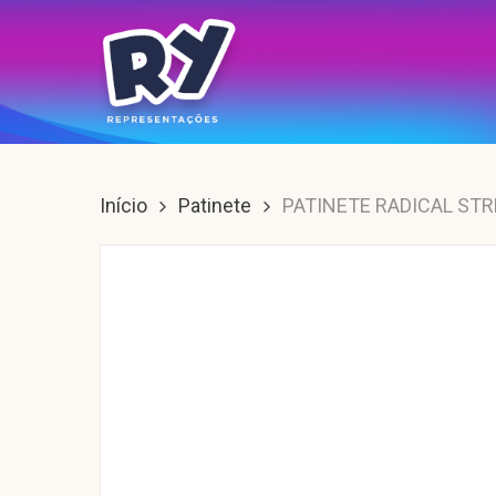
Skip
to
main
content
Enter para buscar, ESC para sair.
Início
Patinete
PATINETE RADICAL STR