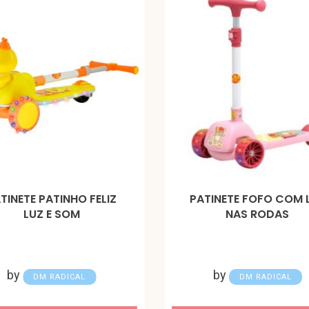
TINETE PATINHO FELIZ
PATINETE FOFO COM 
LUZ E SOM
NAS RODAS
by
by
DM RADICAL
DM RADICAL