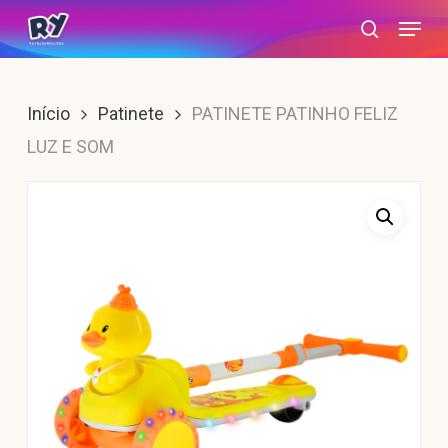
Skip
Menu
search
to
main
content
Início
Patinete
PATINETE PATINHO FELIZ
LUZ E SOM