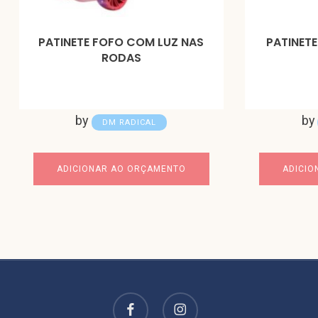
PATINETE FOFO COM LUZ NAS
PATINETE
RODAS
by
by
DM RADICAL
ADICIONAR AO ORÇAMENTO
ADICIO
facebook
instagram