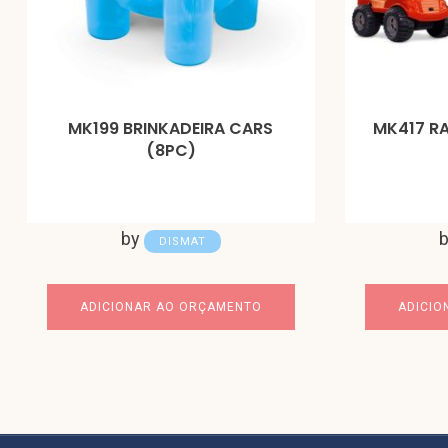
MK199 BRINKADEIRA CARS
MK417 R
(8PC)
by
DISMAT
ADICIONAR AO ORÇAMENTO
ADICIO