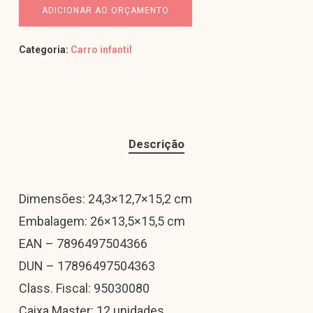
ADICIONAR AO ORÇAMENTO
Categoria:
Carro infantil
Descrição
Dimensões: 24,3×12,7×15,2 cm
Embalagem: 26×13,5×15,5 cm
EAN – 7896497504366
DUN – 17896497504363
Class. Fiscal: 95030080
Caixa Master: 12 unidades