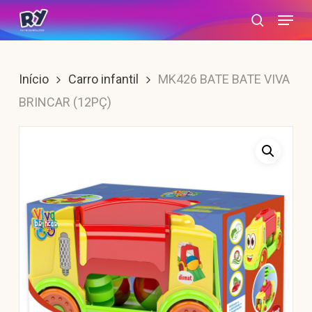
Skip
Menu
search
to
main
content
Início
Carro infantil
MK426 BATE BATE VIVA
BRINCAR (12PÇ)