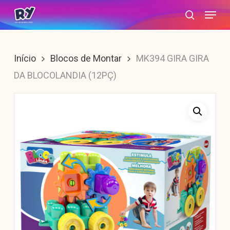
Skip
Menu
search
to
main
content
Início
Blocos de Montar
MK394 GIRA GIRA
DA BLOCOLANDIA (12PÇ)