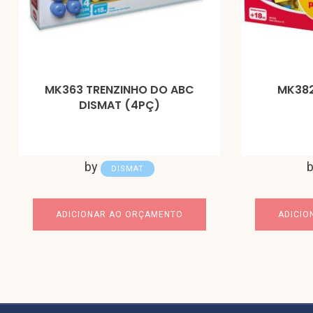
MK363 TRENZINHO DO ABC
MK382
DISMAT (4PÇ)
by
DISMAT
ADICIONAR AO ORÇAMENTO
ADICIO