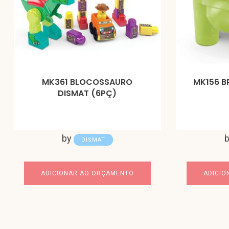
MK361 BLOCOSSAURO
MK156 B
DISMAT (6PÇ)
by
DISMAT
ADICIONAR AO ORÇAMENTO
ADICIO