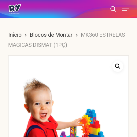
Skip
Menu
search
to
main
content
Início
Blocos de Montar
MK360 ESTRELAS
MAGICAS DISMAT (1PÇ)