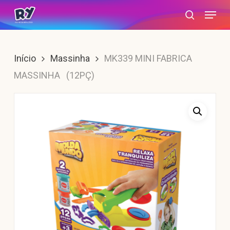
Skip
Menu
search
to
main
content
Início
Massinha
MK339 MINI FABRICA
MASSINHA (12PÇ)