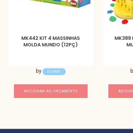
MK442 KIT 4 MASSINHAS
MK389 
MOLDA MUNDO (12PÇ)
MU
by
DISMAT
ADICIONAR AO ORÇAMENTO
ADICIO