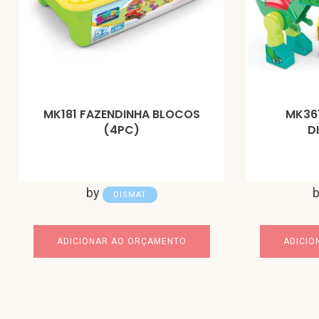
MK181 FAZENDINHA BLOCOS
MK36
(4PC)
D
by
DISMAT
ADICIONAR AO ORÇAMENTO
ADICIO