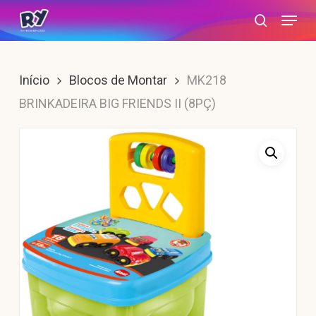
Skip
Menu
search
to
main
content
Início
Blocos de Montar
MK218
BRINKADEIRA BIG FRIENDS II (8PÇ)