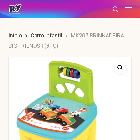
Skip
Menu
search
to
main
content
Início
Carro infantil
MK207 BRINKADEIRA
BIG FRIENDS I (8PÇ)