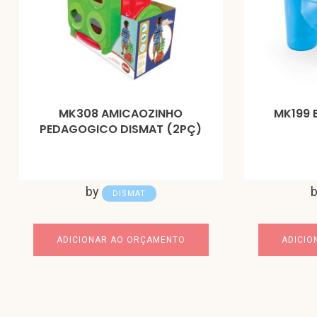
MK308 AMICAOZINHO
MK199 
PEDAGOGICO DISMAT (2PÇ)
by
DISMAT
ADICIONAR AO ORÇAMENTO
ADICIO