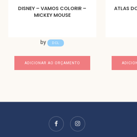
DISNEY – VAMOS COLORIR –
ATLAS D
MICKEY MOUSE
by
DCL
ADICIONAR AO ORÇAMENTO
ADICIO
facebook
instagram