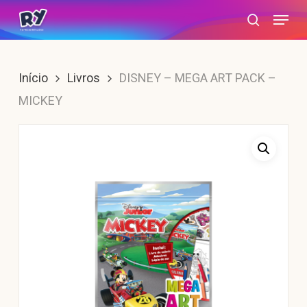
Skip
Menu
search
to
main
content
Início
Livros
DISNEY – MEGA ART PACK –
MICKEY