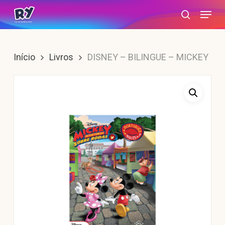
Skip
Menu
search
to
main
content
Início
Livros
DISNEY – BILINGUE – MICKEY