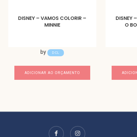
DISNEY – VAMOS COLORIR –
DISNEY 
MINNIE
O B
by
DCL
ADICIONAR AO ORÇAMENTO
ADICIO
facebook
instagram