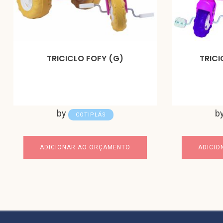
TRICICLO FOFY (G)
TRICI
by
b
COTIPLÁS
ADICIONAR AO ORÇAMENTO
ADICIO