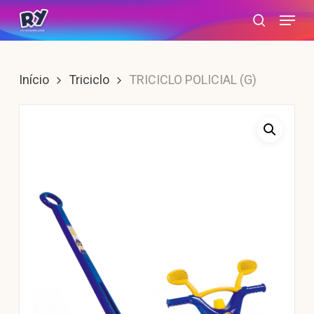
Skip
Menu
search
to
main
content
Início
Triciclo
TRICICLO POLICIAL (G)