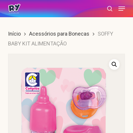
Skip
Menu
search
to
main
content
Início
Acessórios para Bonecas
SOFFY
BABY KIT ALIMENTAÇÃO