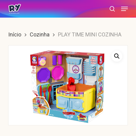
Skip
Menu
search
to
main
content
Início
Cozinha
PLAY TIME MINI COZINHA