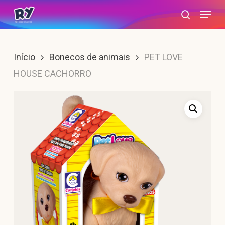
Skip
Menu
search
to
main
content
Início
Bonecos de animais
PET LOVE
HOUSE CACHORRO