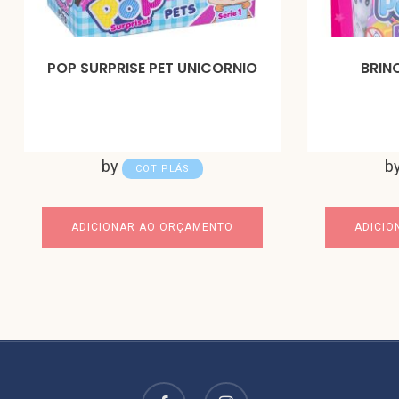
POP SURPRISE PET UNICORNIO
BRIN
by
b
COTIPLÁS
ADICIONAR AO ORÇAMENTO
ADICIO
facebook
instagram