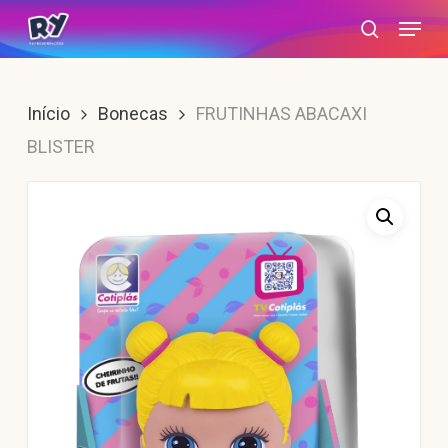
Skip
Menu
search
to
main
content
Início
Bonecas
FRUTINHAS ABACAXI
BLISTER