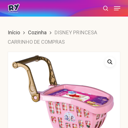
Skip
Menu
search
to
main
content
Início
Cozinha
DISNEY PRINCESA
CARRINHO DE COMPRAS