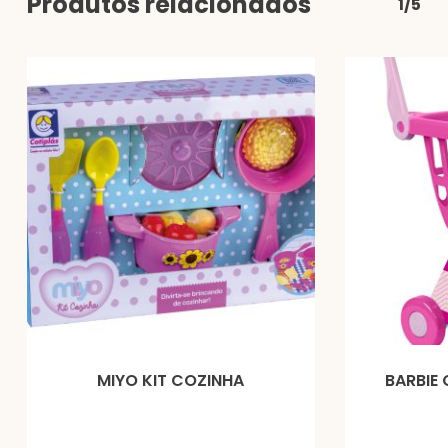
Produtos relacionados
1/5
MIYO KIT COZINHA
BARBIE