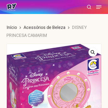
Skip
Menu
search
to
main
content
Início
Acessórios de Beleza
DISNEY
PRINCESA CAMARIM