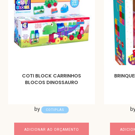
COTI BLOCK CARRINHOS
BRINQUE
BLOCOS DINOSSAURO
by
b
COTIPLÁS
ADICIONAR AO ORÇAMENTO
ADICIO