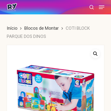
Skip
Menu
search
to
main
content
Início
Blocos de Montar
COTI BLOCK
PARQUE DOS DINOS