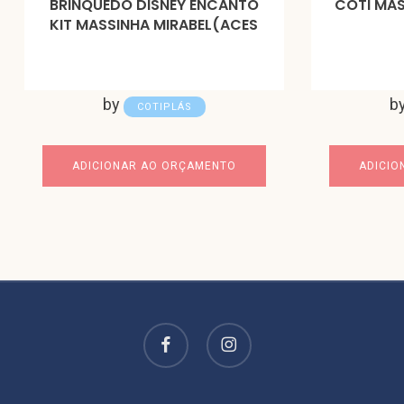
BRINQUEDO DISNEY ENCANTO
COTI MAS
KIT MASSINHA MIRABEL(ACES
by
b
COTIPLÁS
ADICIONAR AO ORÇAMENTO
ADICIO
facebook
instagram