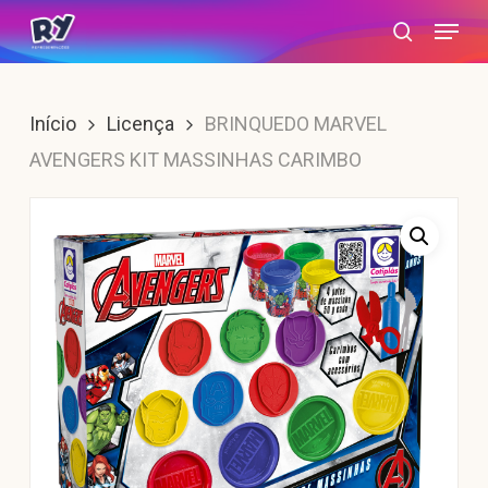
Skip
Menu
search
to
main
content
Início
Licença
BRINQUEDO MARVEL
AVENGERS KIT MASSINHAS CARIMBO