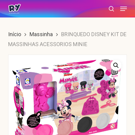
Skip
Menu
search
to
main
content
Início
Massinha
BRINQUEDO DISNEY KIT DE
MASSINHAS ACESSORIOS MINIE