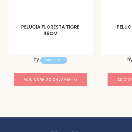
PELUCIA FLORESTA TIGRE
PELUC
48CM
by
b
CAA TOYS
ADICIONAR AO ORÇAMENTO
ADICIO