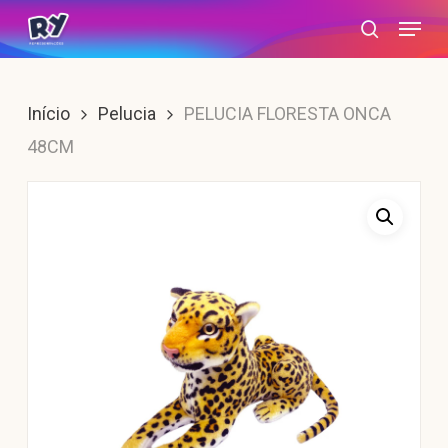
Skip
Menu
search
to
main
content
Início
Pelucia
PELUCIA FLORESTA ONCA
48CM