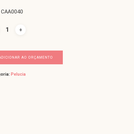
: CAA0040
ADICIONAR AO ORÇAMENTO
oria:
Pelucia