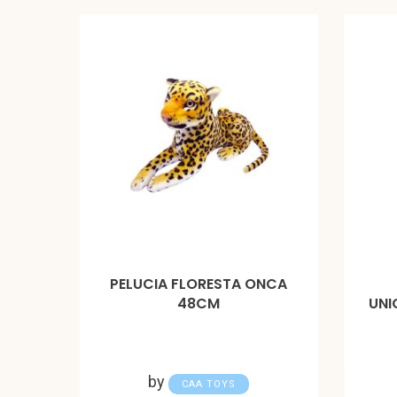
PELUCIA FLORESTA ONCA
48CM
UNI
by
CAA TOYS