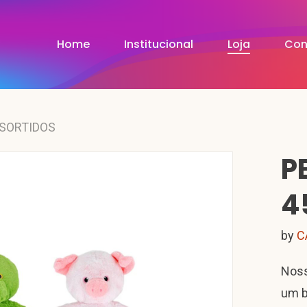
Home
Institucional
Loja
Con
 SORTIDOS
P
4
by
C
Noss
um b