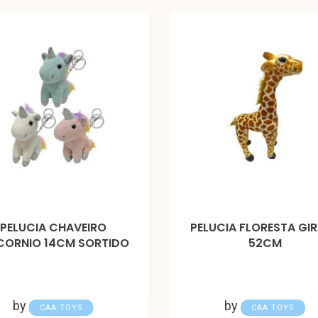
PELUCIA CHAVEIRO
PELUCIA FLORESTA GI
CORNIO 14CM SORTIDO
52CM
by
by
CAA TOYS
CAA TOYS