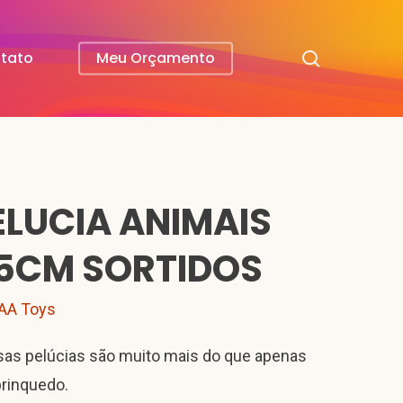
search
tato
Meu Orçamento
ELUCIA ANIMAIS
5CM SORTIDOS
AA Toys
as pelúcias são muito mais do que apenas
rinquedo.