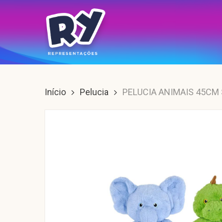
Skip
to
main
content
Enter para buscar, ESC para sair.
Início
Pelucia
PELUCIA ANIMAIS 45CM