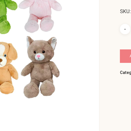
SKU
Categ