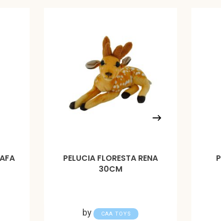
RAFA
PELUCIA FLORESTA RENA
30CM
by
CAA TOYS