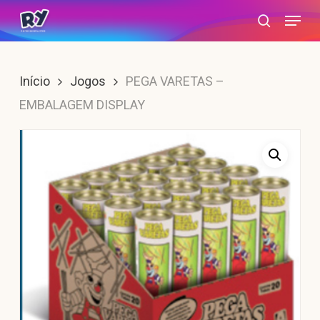
Skip
Menu
search
to
main
content
Início
Jogos
PEGA VARETAS –
EMBALAGEM DISPLAY