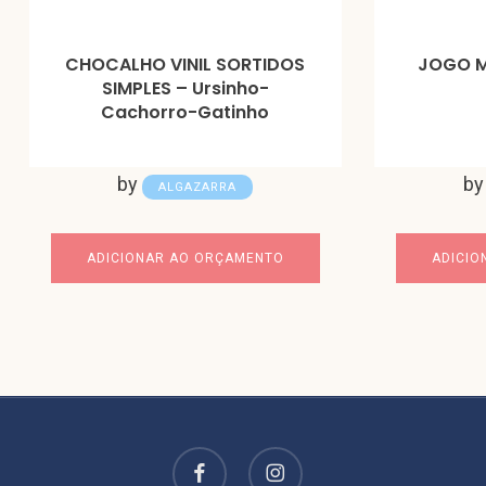
CHOCALHO VINIL SORTIDOS
JOGO 
SIMPLES – Ursinho-
Cachorro-Gatinho
by
b
ALGAZARRA
ADICIONAR AO ORÇAMENTO
ADICIO
facebook
instagram