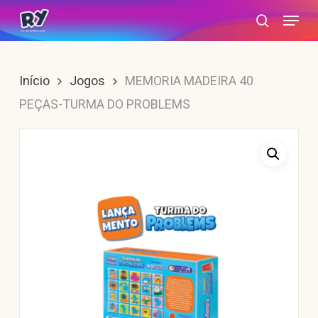
Skip
Menu
search
to
main
content
Início
Jogos
MEMORIA MADEIRA 40
PEÇAS-TURMA DO PROBLEMS