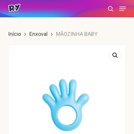
Skip
Menu
search
to
main
content
Início
Enxoval
MÃOZINHA BABY