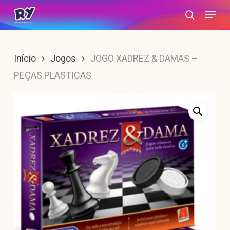
Skip
Menu
search
to
main
content
Início
Jogos
JOGO XADREZ & DAMAS –
PEÇAS PLASTICAS