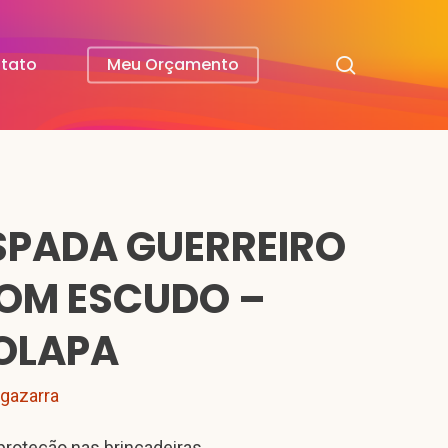
search
tato
Meu Orçamento
SPADA GUERREIRO
OM ESCUDO –
OLAPA
lgazarra
proteção nas brincadeiras