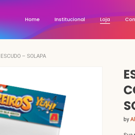
Home
Institucional
Loja
Con
 ESCUDO – SOLAPA
E
C
S
by
A
Sua 