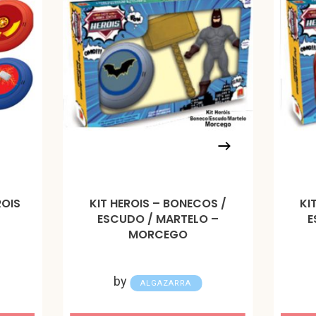
ROIS
KIT HEROIS – BONECOS /
KI
ESCUDO / MARTELO –
E
MORCEGO
by
ALGAZARRA