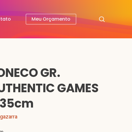
search
tato
Meu Orçamento
ONECO GR.
UTHENTIC GAMES
 35cm
lgazarra
cm