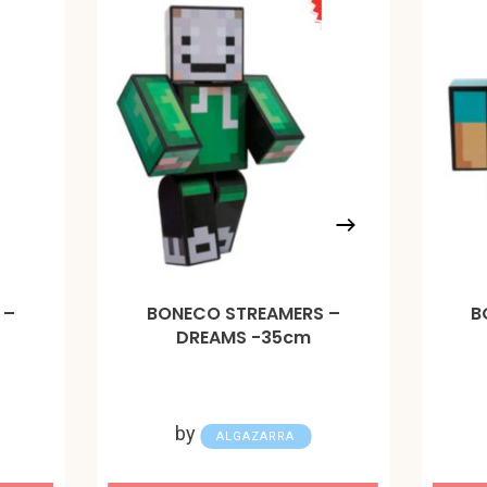
 –
BONECO STREAMERS –
B
DREAMS -35cm
by
ALGAZARRA