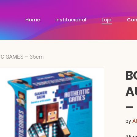
Home
Institucional
Loja
Con
IC GAMES – 35cm
B
A
–
by
A
35 