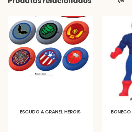
Produtos relacionados
1/5
ESCUDO A GRANEL HEROIS
BONECO 