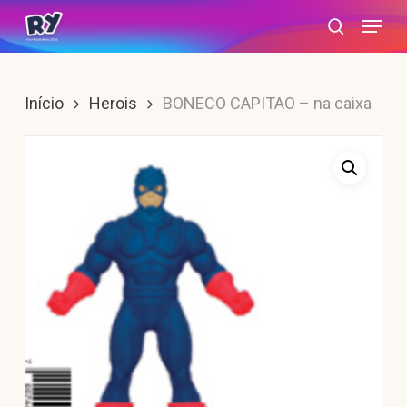
Skip
Menu
search
to
main
content
Início
Herois
BONECO CAPITAO – na caixa