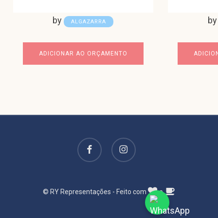
by
b
ALGAZARRA
ADICIONAR AO ORÇAMENTO
ADICIO
facebook
instagram
© RY Representações - Feito com
e