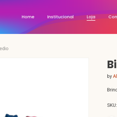
Home
Institucional
Loja
Con
edio
B
by
A
Brin
SKU: