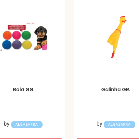
Bola GG
Galinha GR.
by
by
ALGAZARRA
ALGAZARRA