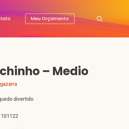
search
tato
Meu Orçamento
ichinho – Medio
lgazarra
quedo divertido
 101122