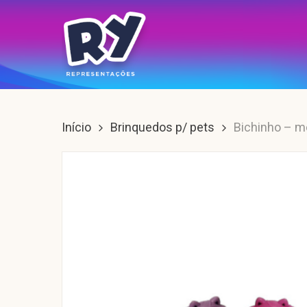
Skip
to
main
content
Enter para buscar, ESC para sair.
Início
Brinquedos p/ pets
Bichinho – m