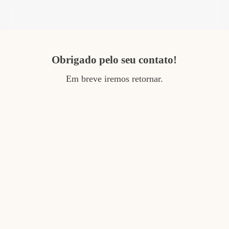
Skip
Menu
search
to
main
content
Obrigado pelo seu contato!
Em breve iremos retornar.